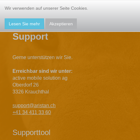
Register
Login
Wir verwenden auf unserer Seite Cookies.
Lesen Sie mehr
Akzeptieren
Support
Gerne unterstützen wir Sie.
Erreichbar sind wir unter:
active mobile solution ag
Oberdorf 26
3326 Krauchthal
support@aristan.ch
+41 34 411 33 60
Supporttool